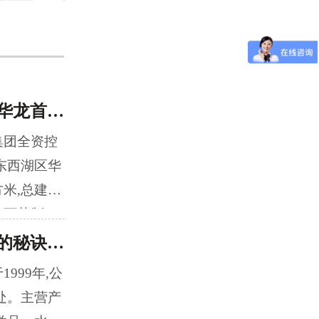
武汉电位滴定仪哪家好？武汉华龙首选湖北道立捷
集团全资控
东西湖区华
米,总建筑
中西药制
处理的高新
道立捷再次牵手【海斯普林】的秘诀：服务为本，精诚合作
是京都电子
999年,公
成的新一代
处。主营产
操控和紧凑