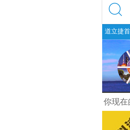

道立捷
你现在