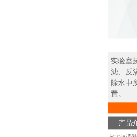
实验室
滤、反
除水中
置。
产品
Aquaplu