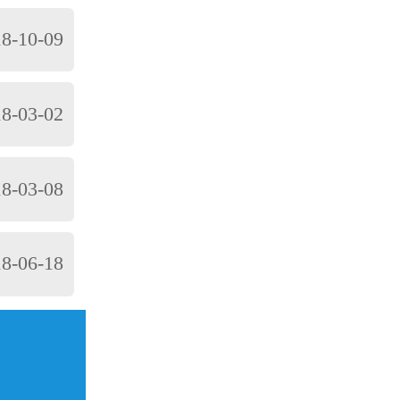
机至少两
仅能高效实
场商机至关
特别是霉雨
8-10-09
分析的重复
户的要求过
所用的是单
客户心
以维他奶才
用最多)，
能给出有效
8-03-02
，这是对道
实验室里的
户的新想
么分析仪器
入，还要注
们相比其他
您值得依赖
8-03-08
常用的试样
技经常进行
务热线：如
收载品种9
破，这一点
，请点击联
的影响，所
定仪点击咨
8-06-18
317140
要分析纯
方案。道立
 道立
在120℃
单位支持！
愉快地合
如发现结
33171
片应透明，