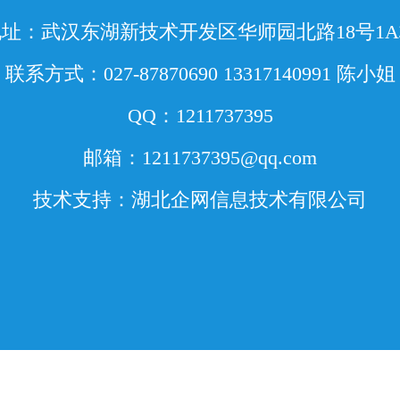
与空气相比，透光率应在75%以上。
址：武汉东湖新技术开发区华师园北路18号1
为盐酸盐，因考虑到在压片过程中可
子交换现象，标准规定用氯化钾(也同
联系方式：027-87870690 13317140991 陈小姐
预处理后使用)代替溴化钾进行压片，
QQ：1211737395
氯化钾压片和溴化钾压片后测得的光
没有区别，则可使用溴化钾进行压片。
邮箱：1211737395@qq.com
时取用的供试品量一般为1～2mg，因
技术支持：湖北企网信息技术有限公司
平称量后加入，并且每种样品的对红
程度不一致，故常凭经验取用。一般
的光谱图中绝大多数吸收峰处于10%～
率范围在内。最强吸收峰的透光率如太
30%)，则说明取样量太少；相反，如
为接近透光率为0%，且为平头峰，则
太多，此时均应调整取样量后重新测定