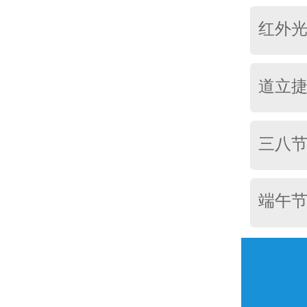
红外
道立捷培
三八
端午