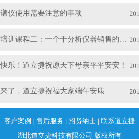
持干燥，即使仪器不用，也应每周开
样品转换器CHA-600联机使用时，不
对于我们必须做出紧急决定及掌握市
光谱仪使用需要注意的事项
次，每次半天，同时开除湿机除湿。
201
现大量样品的自动化测量，还能提高
重要。” 道立捷科技员工从不会说客
季节，最好是能每天开除湿机。3、如
性，可靠性，操作简单，省时省力。 
分，只会将自己的工作努力做好。所
光朿型傅里叶红外分光光度计(目前应
声：“每当咨询道立捷科技时，你们总
训课程二：一个干分析仪器销售的，要具备以下条件，你懂的
201
会一而再再而三的与道立捷科技合作
实验室里的CO2含量不能太高，因此
意见，并且从不会在第一时间拒绝客
立捷科技最大的支持，如果你还有什
人数应尽量少，无关人员最好不要进
法。作为一家分析仪器供应公司，你
是没有决定好的，道立捷科技将会是
节快乐！道立捷祝愿天下母亲平平安安！
201
意适当通风换气。4、红外光谱测定最
仪器仪表公司更灵活变通。道立捷科
的厂家。 24小时 气相色谱仪客户服
制备方法是溴化钾(KBr)压片法(药典
内部协商，或是基于客户的要求做突
果您对以上分析仪器感兴趣或有疑问
0%以上用此法)，因此为减少对测定
对客户而言确是难能可贵。” 电位滴
节来了，道立捷祝福大家端午安康
201
系我们网页右侧的在线客服，或致电：13
用KBr最好应为光学试剂级，至少也
询道立捷,同时获取搭建实验室与打包
991，道立捷——您全程贴心的采购顾问。
级。使用前应适当研细(200目以下)，并
捷，5000家客户的选择，300家知名
捷相信:专业源于专注，我们竭诚更加
以上烘4小时以上后置干燥器中备用。
客户案例
|
售后服务
|
招贤纳士
|
联系道立捷
非常感谢您对我们产品的关注，咨询电话1
作!
块，则应重新干燥。制备好的空KBr
40991。
湖北道立捷科技有限公司 版权所有