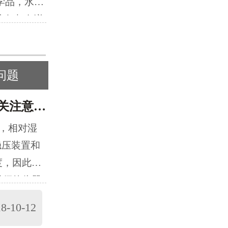
学品，水性
样的烦恼？
少气相色谱
，但是大家
定样品在固
如此复杂的
量和瑞盛比
龙生物的领
气体中各组
问题
，但是自从
月销售张经
不再是烦
红外光谱仪使用保养的10个有关注意事项
17年6月
自动电位滴
年底气相色
℃，相对湿
量分析的常
我们与道立
稳压装置和
定法，包括
分析仪器合
度，因此红
，络合滴定
所要求的生
必须的仪器
通过选件可
方案，以期
2、为防止
水分滴定和
8-10-12
象深刻的是
室应经常保
与全自动多
的服务，这