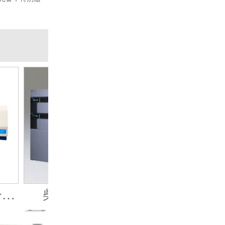
原子吸收分光光度计
柴油多环芳烃分析仪
数