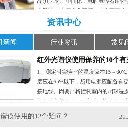
品:其它化工中间体，电解电容器用化
的结构。 作为公司的领导你有没有这
木器漆。 在很多化工厂，大多不可缺
测量精准吗？分析仪器市场鱼龙混杂
资讯中心
仪，用于定量和定性分析外，还能测
要知道好仪器都是需要精心挑选啊，
定相上的分配系数、活度系数、分子
比价过程大家真的受得了吗？武汉华
表面积等物理化学常数。一种对混合
司新闻
行业资讯
常见
导之前和大家一样，都有同样的烦恼
成分进行分析检测的仪器。 2018年2
他们找到道立捷科技之后这个烦恼就
理接到老客户海斯普林通知，这是继20
恼，为什么呢？我们一起来看看吧。
交易完成原子吸收光谱仪之后，以及
1、测定时实验室的温度应在15～30
定仪是根据电位法原理设计的用于容
谱仪之后的第三次合作。客户感言：“
度应在65%以下，所用电源应配备有
见的一种 分析仪器。除可进行电位滴
捷科技合作已超过5年，是我们信赖的
接地线。因要严格控制室内的相对湿
酸碱滴定，氧化还原滴定，沉淀滴定
作伙伴。道立捷科技总是能涵盖我们
外实验室的面积不要太大，能放得下
和非水滴定外，也可进行恒pH测量。
产检测及质检要求，并提供专业解决
设备即可，但室内一定要有除湿装置。
进行光度滴定，极化滴定,容量法卡氏
谱仪使用的12个疑问？
201
满足我们的需要与要求。最令我们印
仪器受潮而影响使用寿命，红外实验
表面活性剂滴定，等滴定分析方法。
道立捷科技的专业性、灵活性与及时