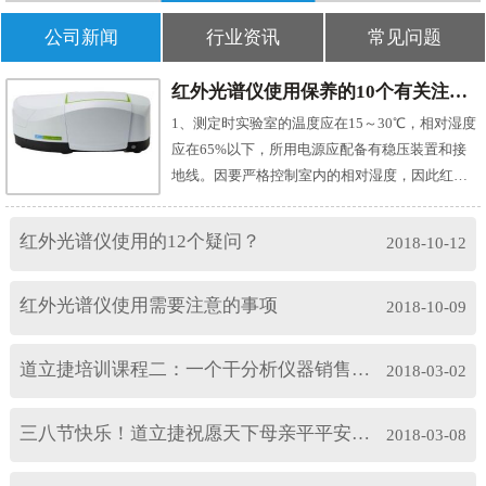
过程大家真的受得了吗？武汉华龙生物的领导之
表面积等物理化学常数。一种对混合气体中各组
前和大家一样，都有同样的烦恼，但是自从他们
公司新闻
行业资讯
常见问题
成分进行分析检测的仪器。 2018年2月销售张经
找到道立捷科技之后这个烦恼就不再是烦恼，为
理接到老客户海斯普林通知，这是继2017年6月交
什么呢？我们一起来看看吧。自动电位滴定仪是
红外光谱仪使用保养的10个有关注意事项
易完成原子吸收光谱仪之后，以及年底气相色谱
根据电位法原理设计的用于容量分析的常见的一
仪之后的第三次合作。客户感言：“我们与道立捷
1、测定时实验室的温度应在15～30℃，相对湿度
种 分析仪器。除可进行电位滴定法，包括酸碱滴
科技合作已超过5年，是我们信赖的分析仪器合作
应在65%以下，所用电源应配备有稳压装置和接
定，氧化还原滴定，沉淀滴定，络合滴定和非水
伙伴。道立捷科技总是能涵盖我们所要求的生产
地线。因要严格控制室内的相对湿度，因此红外
滴定外，也可进行恒pH测量。通过选件可进行光
检测及质检要求，并提供专业解决方案，以期满
实验室的面积不要太大，能放得下必须的仪器设
度滴定，极化滴定,容量法卡氏水分滴定和表面活
足我们的需要与要求。最令我们印象深刻的是道
备即可，但室内一定要有除湿装置。2、为防止仪
性剂滴定，等滴定分析方法。与全自动多样品转
红外光谱仪使用的12个疑问？
2018-10-12
立捷科技的专业性、灵活性与及时的服务，这对
器受潮而影响使用寿命，红外实验室应经常保持
换器CHA-600联机使用时，不仅能高效实现大量
于我们必须做出紧急决定及掌握市场商机至关重
干燥，即使仪器不用，也应每周开机至少两次，
样品的自动化测量，还能提高分析的重复性，可
红外光谱仪使用需要注意的事项
要。” 道立捷科技员工从不会说客户的要求过分，
每次半天，同时开除湿机除湿。特别是霉雨季
2018-10-09
靠性，操作简单，省时省力。 客户心声：“每当咨
只会将自己的工作努力做好。所以维他奶才会一
节，最好是能每天开除湿机。3、如所用的是单光
询道立捷科技时，你们总能给出有效意见，并且
而再再而三的与道立捷科技合作，这是对道立捷
朿型傅里叶红外分光光度计(目前应用最多)，实验
道立捷培训课程二：一个干分析仪器销售的，要具备以下条件，你懂的
从不会在第一时间拒绝客户的新想法。作为一家
2018-03-02
科技最大的支持，如果你还有什么分析仪器是没
室里的CO2含量不能太高，因此实验室里的人数
分析仪器供应公司，你们相比其他仪器仪表公司
有决定好的，道立捷科技将会是您值得依赖的厂
应尽量少，无关人员最好不要进入，还要注意适
更灵活变通。道立捷科技经常进行内部协商，或
三八节快乐！道立捷祝愿天下母亲平平安安！
2018-03-08
家。 24小时 气相色谱仪客户服务热线：如果您对
当通风换气。4、红外光谱测定最常用的试样制备
是基于客户的要求做突破，这一点对客户而言确
以上分析仪器感兴趣或有疑问，请点击联系我们
方法是溴化钾(KBr)压片法(药典收载品种90%以上
是难能可贵。” 电位滴定仪点击咨询道立捷,同时