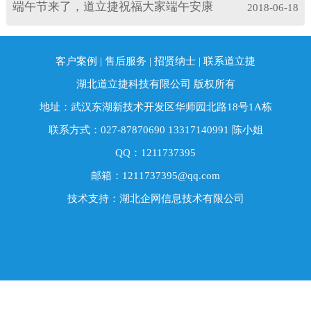
网页右侧的在线客服，或致电：13317140991，
用此法)，因此为减少对测定的影响，所用KBr最
端午节来了，道立捷祝福大家端午安康
获取搭建实验室与打包方案。道立捷，5000家客
2018-06-18
道立捷——您全程贴心的采购顾问。 道立捷相信:
好应为光学试剂级，至少也要分析纯级。使用前
户的选择，300家知名单位支持！非常感谢您对我
专业源于专注，我们竭诚更加愉快地合作!
应适当研细(200目以下)，并在120℃以上烘4小时
们产品的关注，咨询电话13317140991。
以上后置干燥器中备用。如发现结块，则应重新
客户案例
|
售后服务
|
招贤纳士
|
联系道立捷
干燥。制备好的空KBr片应透明，与空气相比，透
湖北道立捷科技有限公司 版权所有
光率应在75%以上。5、如供试品为盐酸盐，因考
虑到在压片过程中可能出现的离子交换现象，标
地址：武汉东湖新技术开发区华师园北路18号1A栋
准规定用氯化钾(也同溴化钾一样预处理后使用)代
联系方式：027-87870690 13317140991 陈小姐
替溴化钾进行压片，但也可比较氯化钾压片和溴
化钾压片后测得的光谱，如二者没有区别，则可
QQ：1211737395
使用溴化钾进行压片。6、压片法时取用的供试品
邮箱：1211737395@qq.com
量一般为1～2mg，因不可能用天平称量后加入，
技术支持：湖北企网信息技术有限公司
并且每种样品的对红外光的吸收程度不一致，故
常凭经验取用。一般要求所没得的光谱图中绝大
多数吸收峰处于10%～80%透光率范围在内。最强
吸收峰的透光率如太大(如大于30%)，则说明取样
量太少；相反，如最强吸收峰为接近透光率为
0%，且为平头峰，则说明取样量太多，此时均应
调整取样量后重新测定。7、压片时KBr的取用量