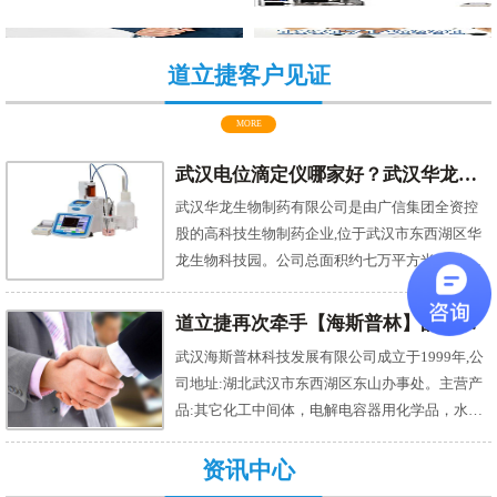
道立捷客户见证
MORE
武汉电位滴定仪哪家好？武汉华龙首选湖北道立捷
武汉华龙生物制药有限公司是由广信集团全资控
股的高科技生物制药企业,位于武汉市东西湖区华
龙生物科技园。公司总面积约七万平方米,总建筑
面积近两万平方米。是一家专业生产中西药制
剂、生化药品、化学原料药及中药前处理的高新
道立捷再次牵手【海斯普林】的秘诀：服务为本，精诚合作
技术企业。 自动电位滴定仪AT-710S是京都电子公
武汉海斯普林科技发展有限公司成立于1999年,公
司(KEM)融合当今最先进的技术制成的新一代自动
司地址:湖北武汉市东西湖区东山办事处。主营产
滴定仪AT系列产品，具有灵活的操控和紧凑的结
品:其它化工中间体，电解电容器用化学品，水性
构。 作为公司的领导你有没有这样的烦恼？测量
木器漆。 在很多化工厂，大多不可缺少气相色谱
精准吗？分析仪器市场鱼龙混杂，但是大家要知
仪，用于定量和定性分析外，还能测定样品在固
资讯中心
道好仪器都是需要精心挑选啊，如此复杂的比价
定相上的分配系数、活度系数、分子量和瑞盛比