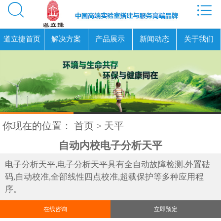


道立捷首页
解决方案
产品展示
新闻动态
关于我们
你现在的位置：
首页
>
天平
自动内校电子分析天平
电子分析天平,电子分析天平具有全自动故障检测,外置砝
码,自动校准,全部线性四点校准,超载保护等多种应用程
序。
在线咨询
立即预定