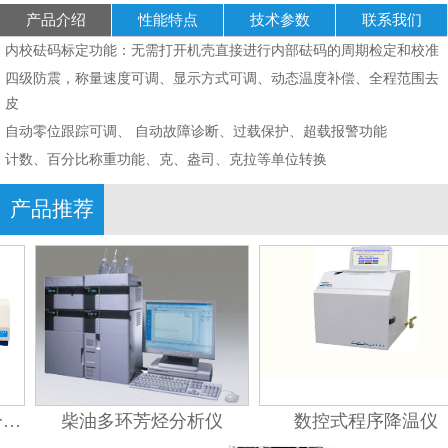
产品介绍
性能特点
技术参数
联系我们
内校砝码标定功能：无需打开机壳直接进行内部砝码的周期检定和校准
四级防震，称量速度可调、显示方式可调、动态温度补偿、全程范围去
皮
自动零位跟踪可调、 自动故障诊断、过载保护、超载报警功能
计数、百分比称重功能、克、盎司、克拉等单位转换
产品推荐
-990系列原子吸收分光光度计
柴油多环芳烃分析仪
数控式程序降温仪