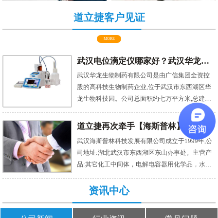
道立捷客户见证
MORE
武汉电位滴定仪哪家好？武汉华龙首选湖北道立捷
武汉华龙生物制药有限公司是由广信集团全资控
股的高科技生物制药企业,位于武汉市东西湖区华
龙生物科技园。公司总面积约七万平方米,总建筑
面积近两万平方米。是一家专业生产中西药制
剂、生化药品、化学原料药及中药前处理的高新
道立捷再次牵手【海斯普林】的秘诀：服务为本，精诚合作
技术企业。 自动电位滴定仪AT-710S是京都电子公
武汉海斯普林科技发展有限公司成立于1999年,公
司(KEM)融合当今最先进的技术制成的新一代自动
司地址:湖北武汉市东西湖区东山办事处。主营产
滴定仪AT系列产品，具有灵活的操控和紧凑的结
品:其它化工中间体，电解电容器用化学品，水性
构。 作为公司的领导你有没有这样的烦恼？测量
木器漆。 在很多化工厂，大多不可缺少气相色谱
精准吗？分析仪器市场鱼龙混杂，但是大家要知
仪，用于定量和定性分析外，还能测定样品在固
资讯中心
道好仪器都是需要精心挑选啊，如此复杂的比价
定相上的分配系数、活度系数、分子量和瑞盛比
过程大家真的受得了吗？武汉华龙生物的领导之
表面积等物理化学常数。一种对混合气体中各组
前和大家一样，都有同样的烦恼，但是自从他们