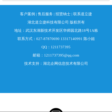
户的选择，300家知名单位支持！非常感谢您对我
专业源于专注，我们竭诚更加愉快地合作!
应适当研细(200目以下)，并在120℃以上烘4小时
们产品的关注，咨询电话13317140991。
以上后置干燥器中备用。如发现结块，则应重新
客户案例
|
售后服务
|
招贤纳士
|
联系道立捷
干燥。制备好的空KBr片应透明，与空气相比，透
湖北道立捷科技有限公司 版权所有
光率应在75%以上。5、如供试品为盐酸盐，因考
虑到在压片过程中可能出现的离子交换现象，标
地址：武汉东湖新技术开发区华师园北路18号1A栋
准规定用氯化钾(也同溴化钾一样预处理后使用)代
联系方式：027-87870690 13317140991 陈小姐
替溴化钾进行压片，但也可比较氯化钾压片和溴
化钾压片后测得的光谱，如二者没有区别，则可
QQ：1211737395
使用溴化钾进行压片。6、压片法时取用的供试品
邮箱：1211737395@qq.com
量一般为1～2mg，因不可能用天平称量后加入，
技术支持：湖北企网信息技术有限公司
并且每种样品的对红外光的吸收程度不一致，故
常凭经验取用。一般要求所没得的光谱图中绝大
多数吸收峰处于10%～80%透光率范围在内。最强
吸收峰的透光率如太大(如大于30%)，则说明取样
量太少；相反，如最强吸收峰为接近透光率为
0%，且为平头峰，则说明取样量太多，此时均应
调整取样量后重新测定。7、压片时KBr的取用量
一般为200mg左右(也是凭经验)，应根据制片后的