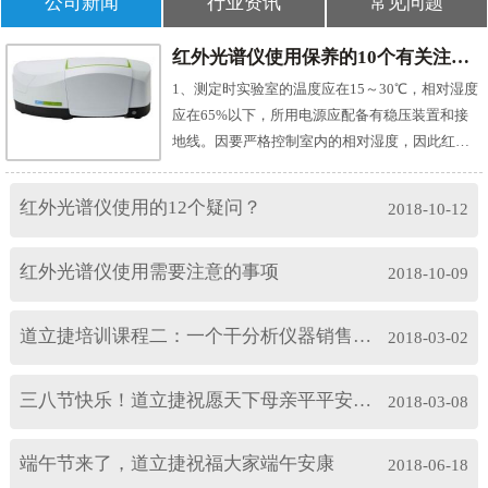
公司新闻
行业资讯
常见问题
成分进行分析检测的仪器。 2018年2月销售张经
找到道立捷科技之后这个烦恼就不再是烦恼，为
理接到老客户海斯普林通知，这是继2017年6月交
什么呢？我们一起来看看吧。自动电位滴定仪是
红外光谱仪使用保养的10个有关注意事项
易完成原子吸收光谱仪之后，以及年底气相色谱
根据电位法原理设计的用于容量分析的常见的一
仪之后的第三次合作。客户感言：“我们与道立捷
1、测定时实验室的温度应在15～30℃，相对湿度
种 分析仪器。除可进行电位滴定法，包括酸碱滴
科技合作已超过5年，是我们信赖的分析仪器合作
应在65%以下，所用电源应配备有稳压装置和接
定，氧化还原滴定，沉淀滴定，络合滴定和非水
伙伴。道立捷科技总是能涵盖我们所要求的生产
地线。因要严格控制室内的相对湿度，因此红外
滴定外，也可进行恒pH测量。通过选件可进行光
检测及质检要求，并提供专业解决方案，以期满
实验室的面积不要太大，能放得下必须的仪器设
度滴定，极化滴定,容量法卡氏水分滴定和表面活
足我们的需要与要求。最令我们印象深刻的是道
备即可，但室内一定要有除湿装置。2、为防止仪
性剂滴定，等滴定分析方法。与全自动多样品转
红外光谱仪使用的12个疑问？
2018-10-12
立捷科技的专业性、灵活性与及时的服务，这对
器受潮而影响使用寿命，红外实验室应经常保持
换器CHA-600联机使用时，不仅能高效实现大量
于我们必须做出紧急决定及掌握市场商机至关重
干燥，即使仪器不用，也应每周开机至少两次，
样品的自动化测量，还能提高分析的重复性，可
红外光谱仪使用需要注意的事项
要。” 道立捷科技员工从不会说客户的要求过分，
每次半天，同时开除湿机除湿。特别是霉雨季
2018-10-09
靠性，操作简单，省时省力。 客户心声：“每当咨
只会将自己的工作努力做好。所以维他奶才会一
节，最好是能每天开除湿机。3、如所用的是单光
询道立捷科技时，你们总能给出有效意见，并且
而再再而三的与道立捷科技合作，这是对道立捷
朿型傅里叶红外分光光度计(目前应用最多)，实验
道立捷培训课程二：一个干分析仪器销售的，要具备以下条件，你懂的
从不会在第一时间拒绝客户的新想法。作为一家
2018-03-02
科技最大的支持，如果你还有什么分析仪器是没
室里的CO2含量不能太高，因此实验室里的人数
分析仪器供应公司，你们相比其他仪器仪表公司
有决定好的，道立捷科技将会是您值得依赖的厂
应尽量少，无关人员最好不要进入，还要注意适
更灵活变通。道立捷科技经常进行内部协商，或
三八节快乐！道立捷祝愿天下母亲平平安安！
2018-03-08
家。 24小时 气相色谱仪客户服务热线：如果您对
当通风换气。4、红外光谱测定最常用的试样制备
是基于客户的要求做突破，这一点对客户而言确
以上分析仪器感兴趣或有疑问，请点击联系我们
方法是溴化钾(KBr)压片法(药典收载品种90%以上
是难能可贵。” 电位滴定仪点击咨询道立捷,同时
网页右侧的在线客服，或致电：13317140991，
用此法)，因此为减少对测定的影响，所用KBr最
端午节来了，道立捷祝福大家端午安康
获取搭建实验室与打包方案。道立捷，5000家客
2018-06-18
道立捷——您全程贴心的采购顾问。 道立捷相信:
好应为光学试剂级，至少也要分析纯级。使用前